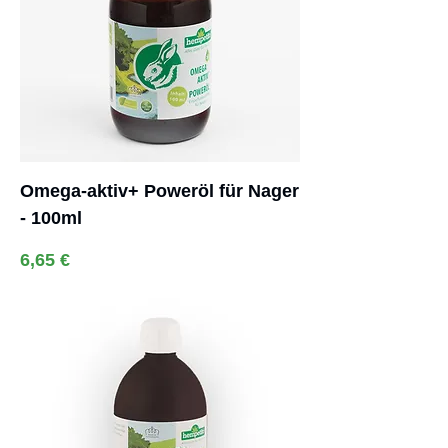
Omega-aktiv+ Poweröl für Nager
- 100ml
Preis
6,65 €