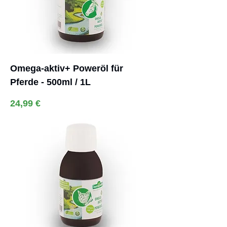
Omega-aktiv+ Poweröl für
Pferde - 500ml / 1L
Preis
24,99 €