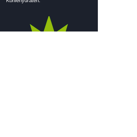
Kohlehydraten.
Erst eine optimale Mischung aus
tierischen und pflanzlichen
Bestandteilen natürlichen Ursprungs
macht die heutige Hundeernährung
perfekt.
Woher kommt unser Hanf?