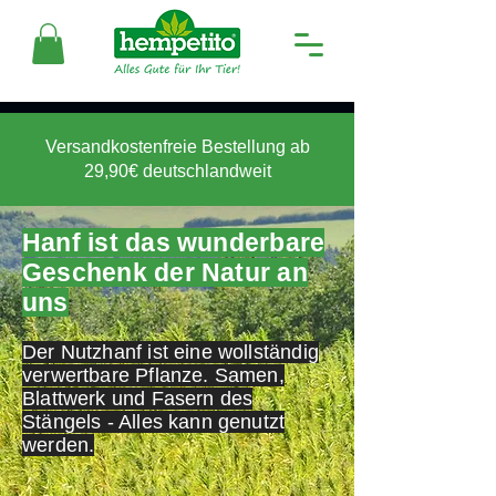
Versandkostenfreie Bestellung ab
29,90€ deutschlandweit
Hanf ist das wunderbare
Geschenk der Natur an
uns
Der Nutzhanf ist eine wollständig
verwertbare Pflanze. Samen,
Blattwerk und Fasern des
Stängels - Alles kann genutzt
werden.