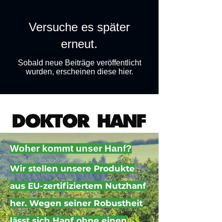
Versuche es später
erneut.
Sobald neue Beiträge veröffentlicht
wurden, erscheinen diese hier.
Woher kommt unser Hanf?
Wir stellen unsere Produkte
aus EU-zertifiziertem Nutzhanf
her. Wegen seiner Robustheit
lässt sich Hanf ohne einen