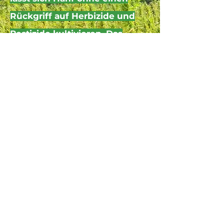
Rückgriff auf Herbizide und
Pestizide kultivieren. Das
Anbaugebiet im Ourdall und
seinem wunderschön
erhaltener Naturpark Our
liegen in den Ardennen,
nordöstlich am Rande
Luxemburgs.
Mehr über die Herkunft erfahren
Impressum
Datenschutz
AGB´s
Design by Bucki.media