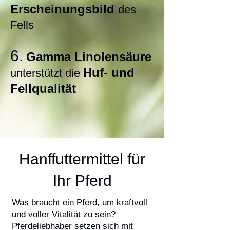
Erscheinungsbild
des
Fells
6.
Gamma Linolensäure
Huf- und
unterstützt die
Fellqualität
Hanffuttermittel für
Ihr Pferd
Was braucht ein Pferd, um kraftvoll
und voller Vitalität zu sein?
Pferdeliebhaber setzen sich mit