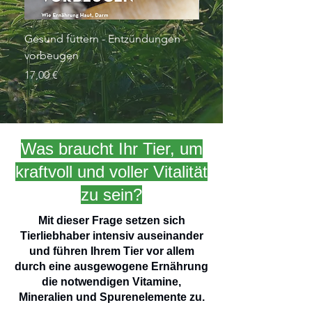
Gesund füttern - Entzündungen
Hanf petitos für Nager 
vorbeugen
500g
Preis
Preis
17,00 €
8,35 €
Was braucht Ihr Tier, um
kraftvoll und voller Vitalität
zu sein?
Mit dieser Frage setzen sich
Tierliebhaber intensiv auseinander
und führen Ihrem Tier vor allem
durch eine ausgewogene Ernährung
die notwendigen Vitamine,
Mineralien und Spurenelemente zu.