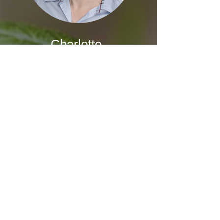
Charlotte
Kolodzey
Dr. med. vet.
Vetfoodcoach
„Viele unserer vierbeinigen
Patienten profitieren von den
positiven Eigenschaften des
Nutzhanfes - für uns ist er
unersetzlich geworden.“